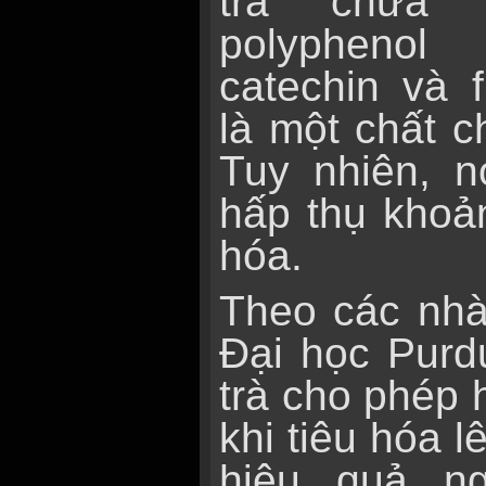
trà chứa 
polypheno
catechin và f
là một chất 
Tuy nhiên, 
hấp thụ khoả
hóa.
Theo các nhà
Đại học Purd
trà cho phép 
khi tiêu hóa 
hiệu quả n