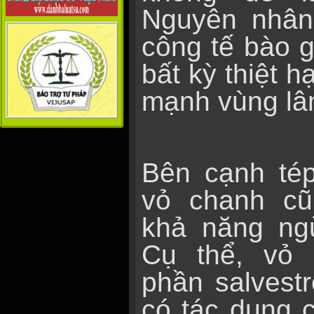
Nguyên nhân
công tế bào 
bất kỳ thiệt h
mạnh vùng lâ
Bên cạnh té
vỏ chanh cũ
khả năng ng
Cụ thể, vỏ 
phần salvest
có tác dụng c