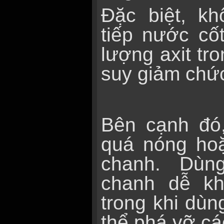
Đặc biệt, k
tiếp nước cố
lượng axit tr
suy giảm chứ
Bên cạnh đó
quá nóng ho
chanh. Dùn
chanh dễ kh
trong khi dù
thể phá vỡ cá