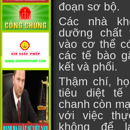
đoạn sơ bộ.
Các nhà kh
dưỡng chất 
vào cơ thể có
các tế bào g
kết và phổi.
Thậm chí, họ
tiêu diệt t
chanh còn mạ
với việc th
không để l