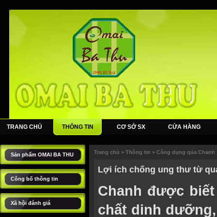
TRANG CHỦ
THÔNG TIN
CƠ SỞ SX
CỬA HÀNG
Trang chủ
>
Thông tin
>
Công dụng qủa Chanh
Sản phẩm OMAI BA THU
Lợi ích chống ung thư từ q
Công bố thông tin
Chanh được biết 
Xã hội đánh giá
chất dinh dưỡng,