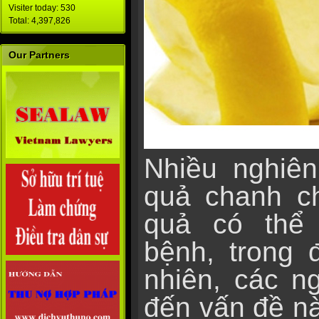
Visiter today: 530
Total: 4,397,826
Our Partners
Nhiều nghiên
quả chanh ch
quả có thể
bệnh, trong 
nhiên, các n
đến vấn đề nà