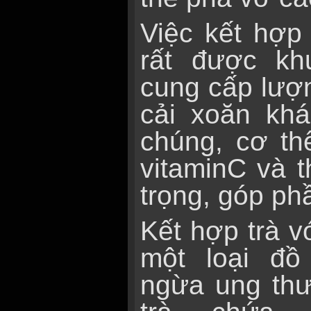
Việc kết hợp
rất được kh
cung cấp lượn
cải xoăn khá
chúng, cơ th
vitaminC và 
trọng, góp ph
Kết hợp trà v
một loại đồ
ngừa ung thư