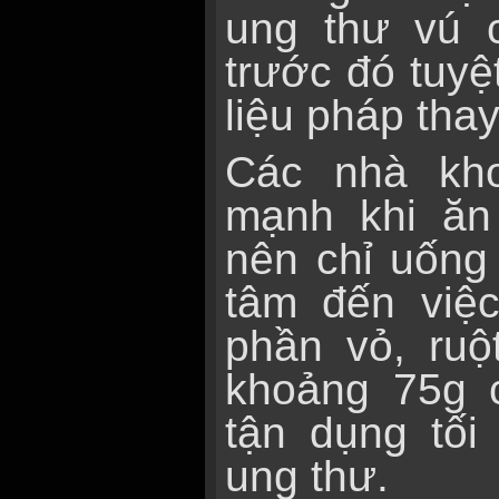
ung thư vú 
trước đó tuyệ
liệu pháp tha
Các nhà kh
mạnh khi ăn
nên chỉ uốn
tâm đến việ
phần vỏ, ruộ
khoảng 75g 
tận dụng tố
ung thư.