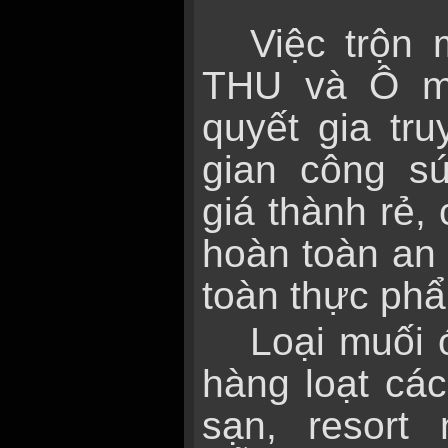
Việc trộn
THU và Ô ma
quyết gia tru
gian công s
giá thành rẻ,
hoàn toàn an 
toàn thực ph
Loại muối 
hàng loạt cá
sạn, resort