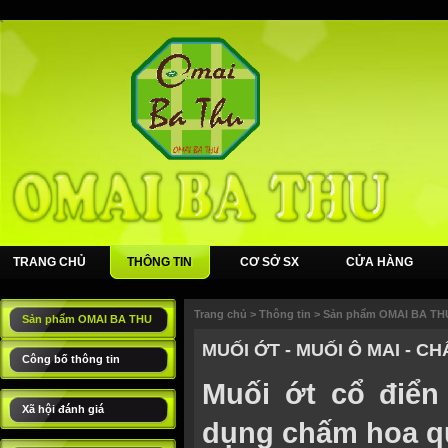
TRANG CHỦ
THÔNG TIN
CƠ SỞ SX
CỬA HÀNG
Trang chủ
>
Thông tin
>
Sản phẩm OMAI BA TH
Sản phẩm OMAI BA THU
MUỐI ỚT - MUỐI Ô MAI - C
Công bố thông tin
Muối ớt cổ điển
Xã hội đánh giá
dụng chấm hoa q