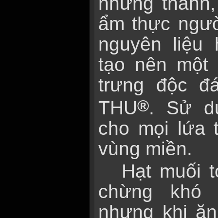
nhưng thanh,
ẩm thực ngườ
nguyên liệu
tạo nên một 
trưng độc 
®
THU
. Sử d
cho mọi lứa t
vùng miền.
Hạt muối t
chừng khó 
nhưng khi ă