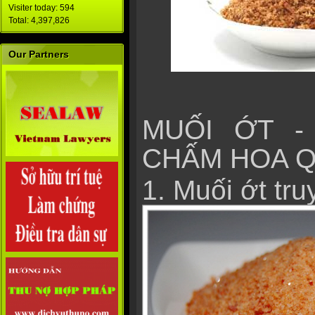
Visiter today: 594
Total: 4,397,826
Our Partners
MUỐI ỚT -
CHẤM HOA Q
1. Muối ớt tr