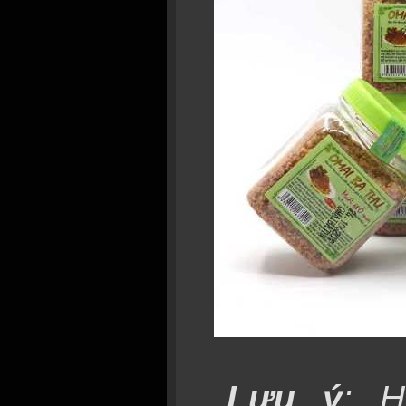
Lưu ý
:
H