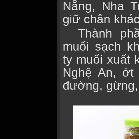
Nẵng, Nha T
giữ chân khá
Thành ph
muối sạch k
ty muối xuất
Nghệ An, ớt
đường, gừng,