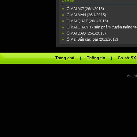
OTHER
Ô MAI MƠ
(26/1/2015)
Ô MAI MẬN
(26/1/2015)
Ô MAI QUẤT
(26/1/2015)
Ô MAI CHANH - sản phẩm truyền thống tạ
Ô MAI ĐÀO
(25/1/2015)
Ô Mai Sấu các loại
(20/2/2012)
Trang chủ
Thông tin
Cơ sở SX
|
|
Addre