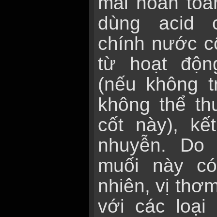
mai hoàn toà
dùng acid 
chính nước c
từ hoạt độ
(nếu không t
không thể th
cốt này), k
nhuyễn. Do 
muối này có
nhiên, vị thơm
với các loại