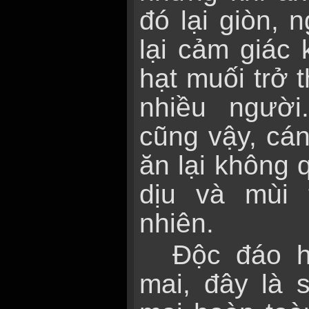
đó lại giòn, 
lại cảm giác k
hạt muối trở 
nhiều ngườ
cũng vậy, cán
ăn lại không q
dịu và mùi
nhiên.
Độc đáo h
mai, đây là 