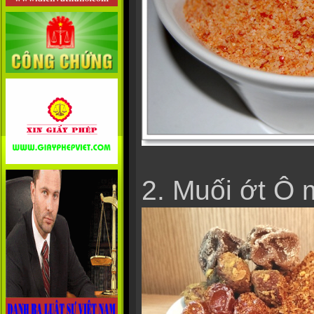
2. Muối ớt Ô 